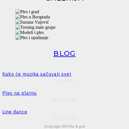
BLOG
Kako će muzika sačuvati svet
7. 8. 2020.
Ples na platnu
18. 10. 2021.
Line dance
17. 5. 2022.
@copyright
2026
Ples & grad