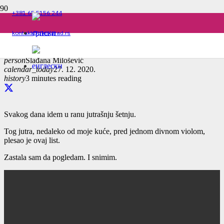
+381 65 5156 244
PLES I PRIRODA
kontakt@plesigrad.rs
person
Slađana Milošević
calendar_today
27. 12. 2020.
history
3 minutes reading
Svakog dana idem u ranu jutrašnju šetnju.
Tog jutra, nedaleko od moje kuće, pred jednom divnom violom,
plesao je ovaj list.
Zastala sam da pogledam. I snimim.