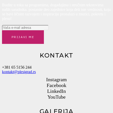
Budite u toku sa programima, događajima i stručnim tekstovima
Jul 14
naših saradnika. postanite deo zajednice koja deli iste vrednosti, koja
Nov 3
se bavi ličnim razvojem i inspiraciju pronalazi u muzici, pokretu i
14
0
plesu!
4
0
PRIJAVI ME
KONTAKT
+381 65 5156 244
kontakt@plesigrad.rs
Instagram
Facebook
LinkedIn
YouTube
GALERIJA