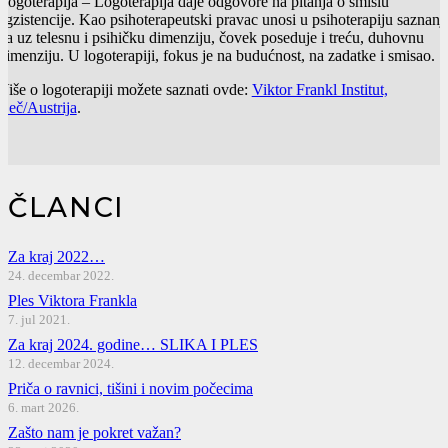
Logoterapija
– Logoterapija daje odgovore na pitanja o smislu
egzistencije. Kao psihoterapeutski pravac unosi u psihoterapiju saznanj
da uz telesnu i psihičku dimenziju, čovek poseduje i treću, duhovnu
dimenziju. U logoterapiji, fokus je na budućnost, na zadatke i smisao.
Više o logoterapiji možete saznati ovde:
Viktor Frankl Institut,
Beč/Austrija
.
ČLANCI
Za kraj 2022…
24. decembar 2022.
Ples Viktora Frankla
7. jul 2021.
Za kraj 2024. godine… SLIKA I PLES
12. decembar 2024.
Priča o ravnici, tišini i novim počecima
6. mart 2026.
Zašto nam je pokret važan?