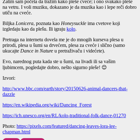
Zatim sam počela da tražim kako pleše cveće; i ono svakako pleše
na vetru. I voli muziku, dokazano je da muzika kao i lepe reči dobro
utiču na cveće.
Biljka
Lonicera
, poznata kao
Honeysuckle
ima cvetove koji
izgledaju kao da plešu. Ili igraju
kolo
.
Pretraga na internetu dovela me je do mnogih kurseva plesa u
prirodi, plesa u šumi sa drvećem, plesa za cveće i slično (samo
ukucajte
Dance in Nature
u pretraživaču i videćete).
Evo, narednog puta kada ste u šumi, na livadi ili sa vašim
ljubimcem, pogledajte dobro, nešto sigurno pleše! 😊
Izvori
:
http://www.bbc.com/earth/story/20150626-animal-dancers-that-
dazzle
https://en.wikipedia.org/wiki/Dancing_Forest
https://ich.unesco.org/en/RL/kolo-traditional-folk-dance-01270
Photo:
https://pixels.com/featured/dancing-leaves-lora-lee-
chapman.html