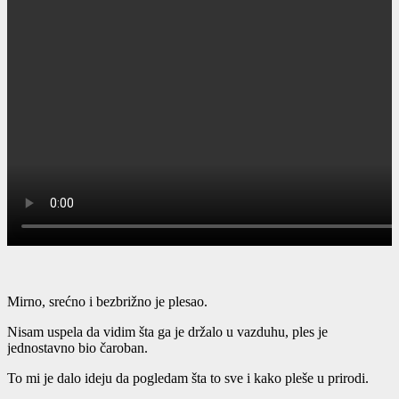
Mirno, srećno i bezbrižno je plesao.
Nisam uspela da vidim šta ga je držalo u vazduhu, ples je
jednostavno bio čaroban.
To mi je dalo ideju da pogledam šta to sve i kako pleše u prirodi.