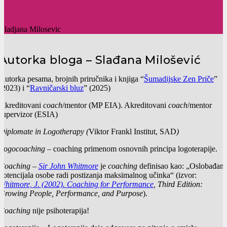
Autorka bloga – Slađana Milošević
Autorka pesama, brojnih priručnika i knjiga “
Šumadijske Zen Priče
”
(2023) i “
Ravničarski bluz
” (2025)
Akreditovani
coach
/mentor (MP EIA). Akreditovani
coach
/mentor
supervizor (ESIA)
Diplomate in Logotherapy (
Viktor Frankl Institut, SAD
)
Logocoaching
– coaching primenom osnovnih principa logoterapije.
Coaching
–
Sir John Whitmore
je
coaching
definisao kao: „Oslobađanj
potencijala osobe radi postizanja maksimalnog učinka“ (izvor:
Whitmore, J. (2002). Coaching for Performance
, Third Edition:
Growing People, Performance, and Purpose
).
Coaching
nije psihoterapija!