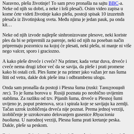
Naravno, plešu životinje! To sam prvo pronašla na sajtu
BBC
-a.
Neke od njih su dobri, a neke i loši plesači. Osim video zapisa u
kome ćete videti životinje kako plešu, postoji spisak 10 izuzetnih
plesača iz životinjskog sveta. Među njima je jedan pauk, pa onda
kit…
Neke od njih izvode najlepše sinhronizovane plesove, neki koriste
ples da bi se pripremili za parenje, neki od njih na poseban način
pripremaju pozornicu na kojoj će plesati, neki plešu, ni manje ni više
nego valcer, sporo i graciozno.
A kako pleše drveće i cveće? Na primer, kada vetar duva, drveće i
cveće nema drugi izbor već da se savija, da pleše i prati promene
kako bi ostali celi. Ples šume je na primer jako važan jer nas šuma
štiti od vetra, dakle dok pleše ima i odbrambenu ulogu.
Onda sam pronašla da postoji i
Plesna šuma
(ruski: Танцующий
лес). To je šuma borova u Rusiji poznata po neobično uvijenim
stablima. Za razliku od tzv. Pijanih šuma, drveće u Plesnoj šumi
uvijeno je, poput prstenova, srca i spirala koje se savijaju ka zemlji.
Tačan uzrok izobličenja drveća nije poznat. Prema jednoj verziji,
izobličenje je uzrokovano delovanjem gusenice
Rhyacionia
buoliana.
U narodnoj verziji, Plesna šuma prati kretanje peska.
Dakle, pleše sa peskom.