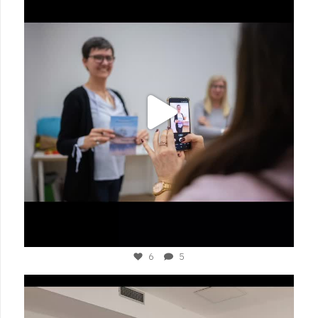
Mar 6
6
5
plesigrad