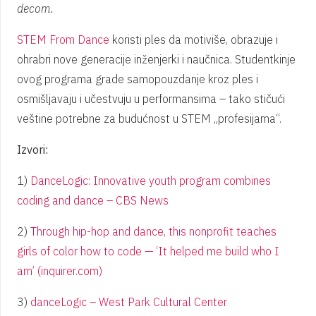
decom.
STEM From Dance
koristi ples da motiviše, obrazuje i
ohrabri nove generacije inženjerki i naučnica. Studentkinje
ovog programa grade samopouzdanje kroz ples i
osmišljavaju i učestvuju u performansima – tako stičući
veštine potrebne za budućnost u STEM „profesijama“.
Izvori:
1)
DanceLogic: Innovative youth program combines
coding and dance – CBS News
2)
Through hip-hop and dance, this nonprofit teaches
girls of color how to code — ‘It helped me build who I
am’ (inquirer.com)
3)
danceLogic – West Park Cultural Center