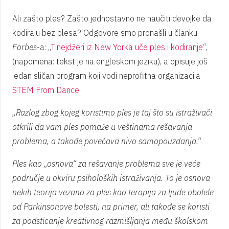
Ali zašto ples? Zašto jednostavno ne naučiti devojke da
kodiraju bez plesa? Odgovore smo pronašli u članku
Forbes
-a: „
Tinejdžeri iz New Yorka uče ples i kodiranje
“,
(napomena: tekst je na engleskom jeziku), a opisuje još
jedan sličan program koji vodi neprofitna organizacija
STEM From Dance
:
„Razlog zbog kojeg koristimo ples je taj što su istraživači
otkrili da vam ples pomaže u veštinama rešavanja
problema, a takođe povećava nivo samopouzdanja.“
Ples kao „osnova“ za rešavanje problema sve je veće
područje u okviru psiholoških istraživanja. To je osnova
nekih teorija vezano za ples kao terapija za ljude obolele
od Parkinsonove bolesti, na primer, ali takođe se koristi
za podsticanje kreativnog razmišljanja među školskom