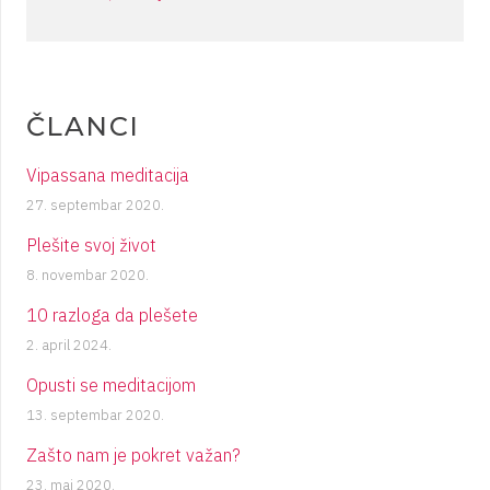
ČLANCI
Vipassana meditacija
27. septembar 2020.
Plešite svoj život
8. novembar 2020.
10 razloga da plešete
2. april 2024.
Opusti se meditacijom
13. septembar 2020.
Zašto nam je pokret važan?
23. maj 2020.