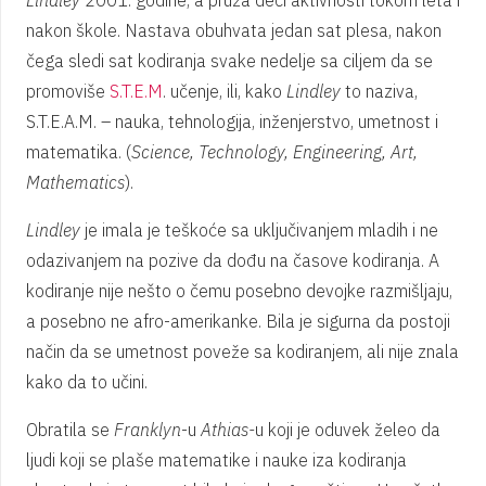
Lindley
2001. godine, a pruža deci aktivnosti tokom leta i
nakon škole. Nastava obuhvata jedan sat plesa, nakon
čega sledi sat kodiranja svake nedelje sa ciljem da se
promoviše
S.T.E.M
. učenje, ili, kako
Lindley
to naziva,
S.T.E.A.M. – nauka, tehnologija, inženjerstvo, umetnost i
matematika. (
Science, Technology, Engineering, Art,
Mathematics
).
Lindley
je imala je teškoće sa uključivanjem mladih i ne
odazivanjem na pozive da dođu na časove kodiranja. A
kodiranje nije nešto o čemu posebno devojke razmišljaju,
a posebno ne afro-amerikanke. Bila je sigurna da postoji
način da se umetnost poveže sa kodiranjem, ali nije znala
kako da to učini.
Obratila se
Franklyn
-u
Athias-
u koji je oduvek želeo da
ljudi koji se plaše matematike i nauke iza kodiranja