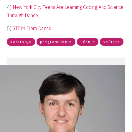
4)
New York City Teens Are Learning Coding And Science
Through Dance
5)
STEM From Dance
kodiranje
programiranje
učenje
veštine