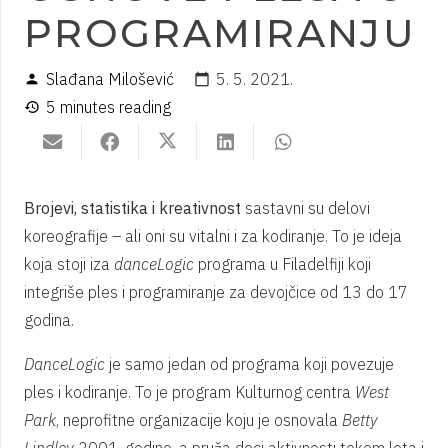
PROGRAMIRANJU
Slađana Milošević
5. 5. 2021.
person
calendar_today
5 minutes reading
history
Brojevi, statistika i kreativnost
sastavni su delovi
koreografije – ali oni su vitalni i za kodiranje. To je ideja
koja stoji iza
danceLogic
programa u Filadelfiji koji
integriše ples i programiranje za devojčice od 13 do 17
godina.
DanceLogic
je samo jedan od programa koji povezuje
ples i kodiranje. To je program Kulturnog centra
West
Park
, neprofitne organizacije koju je osnovala
Betty