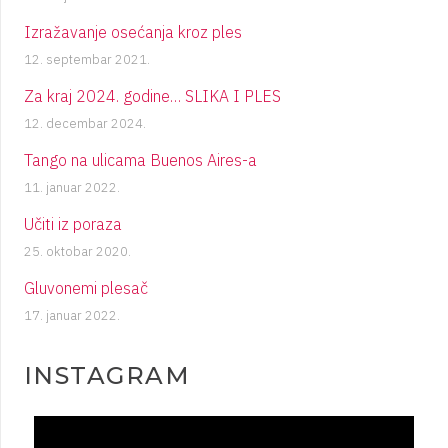
Izražavanje osećanja kroz ples
12. septembar 2021.
Za kraj 2024. godine… SLIKA I PLES
12. decembar 2024.
Tango na ulicama Buenos Aires-a
11. januar 2022.
Učiti iz poraza
25. oktobar 2020.
Gluvonemi plesač
17. januar 2022.
INSTAGRAM
plesigrad