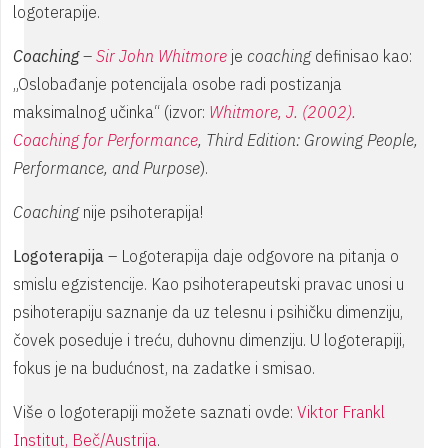
logoterapije.
Coaching
–
Sir John Whitmore
je
coaching
definisao kao:
„Oslobađanje potencijala osobe radi postizanja
maksimalnog učinka“ (izvor:
Whitmore, J. (2002).
Coaching for Performance
, Third Edition: Growing People,
Performance, and Purpose
).
Coaching
nije psihoterapija!
Logoterapija
– Logoterapija daje odgovore na pitanja o
smislu egzistencije. Kao psihoterapeutski pravac unosi u
psihoterapiju saznanje da uz telesnu i psihičku dimenziju,
čovek poseduje i treću, duhovnu dimenziju. U logoterapiji,
fokus je na budućnost, na zadatke i smisao.
Više o logoterapiji možete saznati ovde:
Viktor Frankl
Institut, Beč/Austrija
.