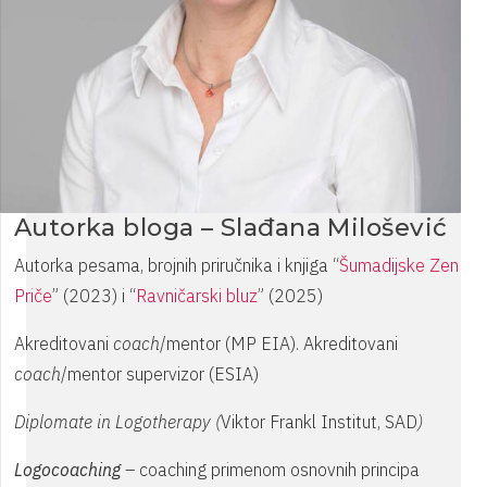
Autorka bloga – Slađana Milošević
Autorka pesama, brojnih priručnika i knjiga “
Šumadijske Zen
Priče
” (2023) i “
Ravničarski bluz
” (2025)
Akreditovani
coach
/mentor (MP EIA). Akreditovani
coach
/mentor supervizor (ESIA)
Diplomate in Logotherapy (
Viktor Frankl Institut, SAD
)
Logocoaching
– coaching primenom osnovnih principa