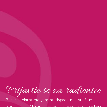
Prijavite se za radionice
Budite u toku sa programima, događajima i stručnim
tekstovima naših saradnika. postanite deo zajednice koja