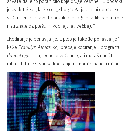
shvate da je to poput bilo koje druge veštine. „U početku
je uvek teško“, kaže on. „Zbog toga je plesni deo toliko
važan, jer je upravo to privuklo mnogo mladih dama, koje
nisu znale da plešu, ni kodiraju, ali vežbaju.“
„Kodiranje je ponavljanje, a ples je takođe ponavljanje“,
kaže
Franklyn Athias
, koji predaje kodiranje u programu
danceLogic
. „Da, jedno je vežbanje, ali moraš naučiti
rutinu. Ista je stvar sa kodiranjem, morate naučiti rutinu“.