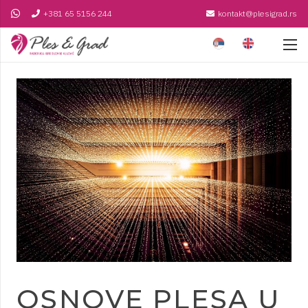
+381 65 5156 244
kontakt@plesigrad.rs
OSNOVE PLESA U