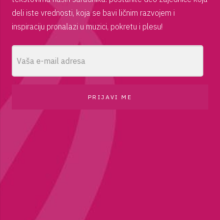
deli iste vrednosti, koja se bavi ličnim razvojem i
inspiraciju pronalazi u muzici, pokretu i plesu!
PRIJAVI ME