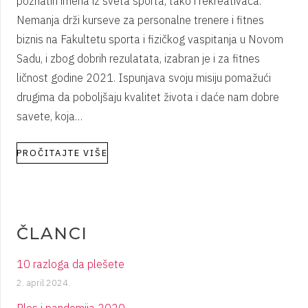
poznatih imena iz sveta sporta, tako i rekreativaca.
Nemanja drži kurseve za personalne trenere i fitnes
biznis na Fakultetu sporta i fizičkog vaspitanja u Novom
Sadu, i zbog dobrih rezulatata, izabran je i za fitnes
ličnost godine 2021. Ispunjava svoju misiju pomažući
drugima da poboljšaju kvalitet života i daće nam dobre
savete, koja…
PROČITAJTE VIŠE
ČLANCI
10 razloga da plešete
2. april 2024.
Ples i pandemija 2020