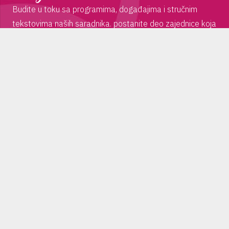
Budite u toku sa programima, događajima i stručnim
tekstovima naših saradnika. postanite deo zajednice koja
deli iste vrednosti, koja se bavi ličnim razvojem i
inspiraciju pronalazi u muzici, pokretu i plesu!
PRIJAVI ME