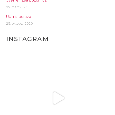
19. mart 2021.
Učiti iz poraza
25. oktobar 2020.
INSTAGRAM
plesigrad