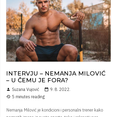
INTERVJU – NEMANJA MILOVIĆ
– U ČEMU JE FORA?
Suzana Vujović
9. 8. 2022.
person
calendar_today
5 minutes reading
history
Nemanja Milović je kondicioni i personalni trener kako