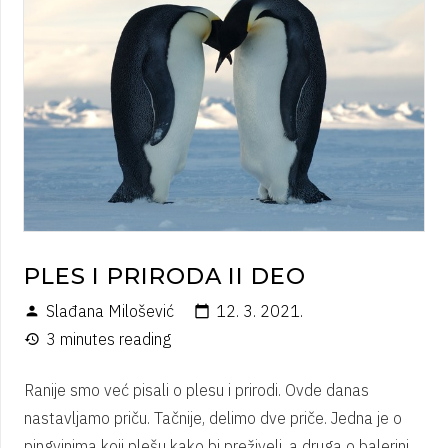
PLES I PRIRODA II DEO
Slađana Milošević
12. 3. 2021.
person
calendar_today
3 minutes reading
history
Ranije smo već pisali o plesu i prirodi. Ovde danas
nastavljamo priču. Tačnije, delimo dve priče. Jedna je o
pingvinima koji plešu kako bi preživeli, a druga o balerini