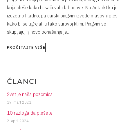
koja pleše kako bi sačuvala labudove. Na Antarktiku je
izuzetno hladno, pa carski pingvini izvode masovni ples
kako bi se ugrejali u tako surovoj klimi. Pingvini se
skupljaju; njihovo ponašanje je…
PROČITAJTE VIŠE
ČLANCI
Svet je naša pozornica
19. mart 2021.
10 razloga da plešete
2. april 2024.