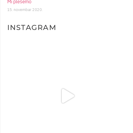
Mi plešemo
15. novembar 2020.
INSTAGRAM
plesigrad