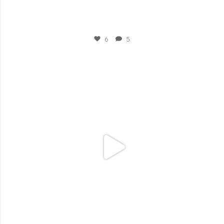
Mar 6
6
5
plesigrad