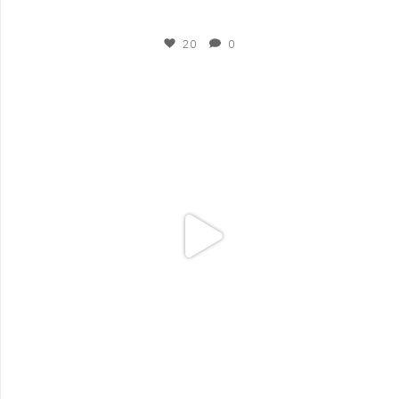
Nov 15
20
0
plesigrad
Nov 3