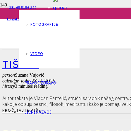
+381 65 5156 244
kontakt@plesigrad.rs
FOTOGRAFIJE
VIDEO
TIŠINA
person
Suzana Vujović
28. 2. 2025.
calendar_today
PRAVO I ZDRAVO
history
3 minutes reading
Autor teksta je Vladan Pantelić, stručni saradnik našeg centra. 
kako je opisuju pesnici, filosofi, meditanti, i kako je poimaju ve
PROČITAJTE VIŠE
LIČNI RAZVOJ