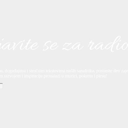
Nov 15
plesigrad
Jul 16
plesigrad
20
0
avite se za radi
61
0
, događajima i stručnim tekstovima naših saradnika. postanite deo zajed
im razvojem i inspiraciju pronalazi u muzici, pokretu i plesu!