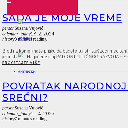
SADA JE MOJE VREME
person
Suzana Vujović
18. 2. 2024.
calendar_today
history
3 minutes reading
Brod na kome imate priliku da budete turisti, slušaoci, meditanti
jedinstvo… Na jučerašnjoj RADIONICI LIČNOG RAZVOJA – SREĆ
PROČITAJTE VIŠE
POVRATAK NARODNOJ M
SREĆNI?
person
Suzana Vujović
11. 4. 2023.
calendar_today
history
7 minutes reading