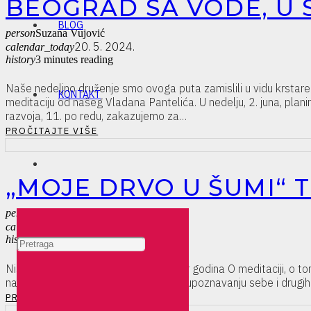
BEOGRAD SA VODE, U 
BLOG
person
Suzana Vujović
20. 5. 2024.
calendar_today
history
3 minutes reading
Naše nedeljno druženje smo ovoga puta zamislili u vidu krstar
KONTAKT
meditaciju od našeg Vladana Pantelića. U nedelju, 2. juna, plan
razvoja, 11. po redu, zakazujemo za…
PROČITAJTE VIŠE
„MOJE DRVO U ŠUMI“ 
person
Suzana Vujović
4. 3. 2024.
calendar_today
history
3 minutes reading
Nisam isti od juče, a kamoli od pre par godina O meditaciji, o
našim Radionicama, o svrsi i životu, o upoznavanju sebe i drugi
PROČITAJTE VIŠE