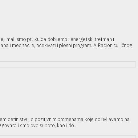
 imali smo priliku da dobijemo i energetski tretman i
a i meditacije, očekivati i plesni program. A Radionicu ličnog
ašem detinjstvu, o pozitivnim promenama koje doživljavamo na
razgovarali smo ove subote, kao i do…