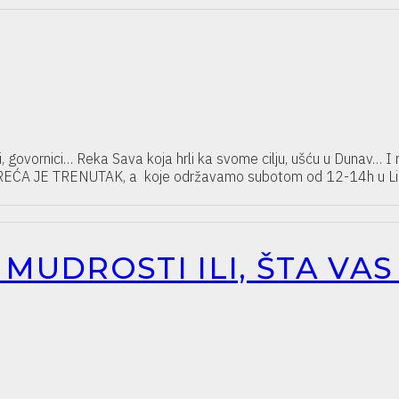
, govornici… Reka Sava koja hrli ka svome cilju, ušću u Dunav… I mi
A JE TRENUTAK, a koje održavamo subotom od 12-14h u Lider k
UDROSTI ILI, ŠTA VA