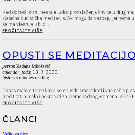
Kad doživiš istinu, nestaje ludilo pronalaženja krivice u drugi
klasična budistička meditacija. Svi mogu da vežbaju, jer nema u 
se manifestuje u bilo…
PROČITAJTE VIŠE
OPUSTI SE MEDITACIJ
person
Slađana Milošević
13. 9. 2020.
calendar_today
history
3 minutes reading
Danas malo o tome kako se opustiti i meditirati i van naših ple
meditirati a malo i pokrenuti za vreme radnog vremena. VEŽBE DI
PROČITAJTE VIŠE
ČLANCI
Nešto za ples