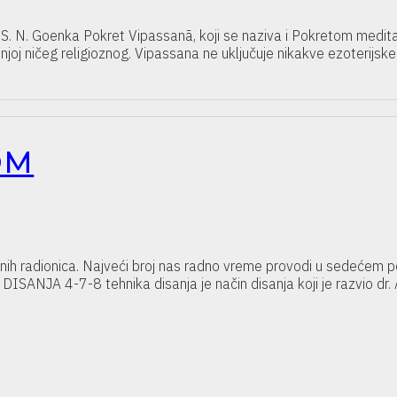
ma. S. N. Goenka Pokret Vipassanā, koji se naziva i Pokretom medi
njoj ničeg religioznog. Vipassana ne uključuje nikakve ezoterijske
OM
snih radionica. Najveći broj nas radno vreme provodi u sedećem po
SANJA 4-7-8 tehnika disanja je način disanja koji je razvio dr. 