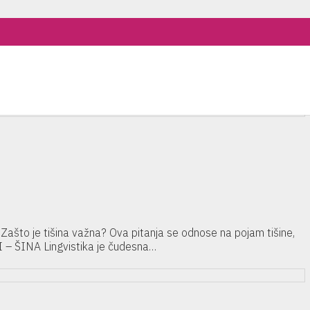
? Zašto je tišina važna? Ova pitanja se odnose na pojam tišine,
: TI – ŠINA Lingvistika je čudesna…