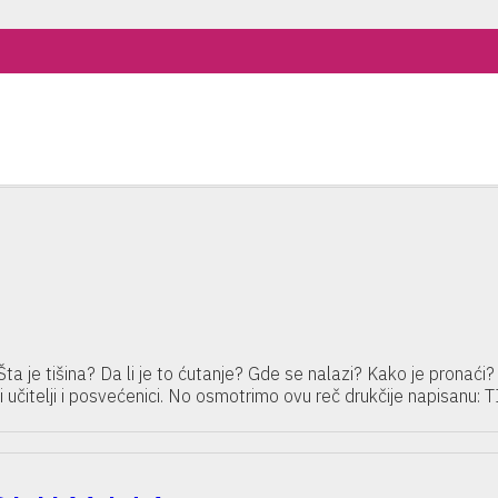
Šta je tišina? Da li je to ćutanje? Gde se nalazi? Kako je pronaći
liki učitelji i posvećenici. No osmotrimo ovu reč drukčije napisanu