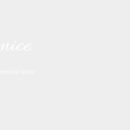
plesigrad
plesigrad
onice
Jul 14
14
0
Nov 3
4
0
nice koja deli iste