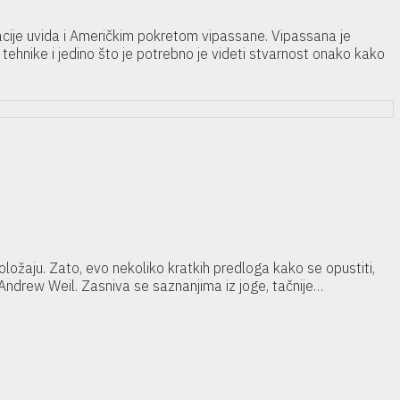
tacije uvida i Američkim pokretom vipassane. Vipassana je
 tehnike i jedino što je potrebno je videti stvarnost onako kako
ložaju. Zato, evo nekoliko kratkih predloga kako se opustiti,
Andrew Weil. Zasniva se saznanjima iz joge, tačnije…