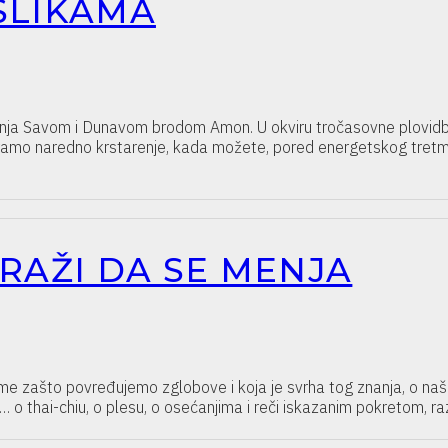
SLIKAMA
enja Savom i Dunavom brodom Amon. U okviru tročasovne plovidbe,
iramo naredno krstarenje, kada možete, pored energetskog tretman
TRAŽI DA SE MENJA
 tome zašto povređujemo zglobove i koja je svrha tog znanja, o n
h… o thai-chiu, o plesu, o osećanjima i reči iskazanim pokretom, 