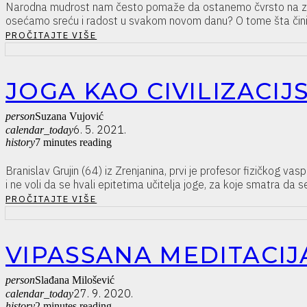
Narodna mudrost nam često pomaže da ostanemo čvrsto na zemlji
osećamo sreću i radost u svakom novom danu? O tome šta čini 
PROČITAJTE VIŠE
JOGA KAO CIVILIZACIJ
person
Suzana Vujović
6. 5. 2021.
calendar_today
history
7 minutes reading
Branislav Grujin (64) iz Zrenjanina, prvi je profesor fizičkog 
i ne voli da se hvali epitetima učitelja joge, za koje smatra da 
PROČITAJTE VIŠE
VIPASSANA MEDITACIJ
person
Slađana Milošević
27. 9. 2020.
calendar_today
history
2 minutes reading