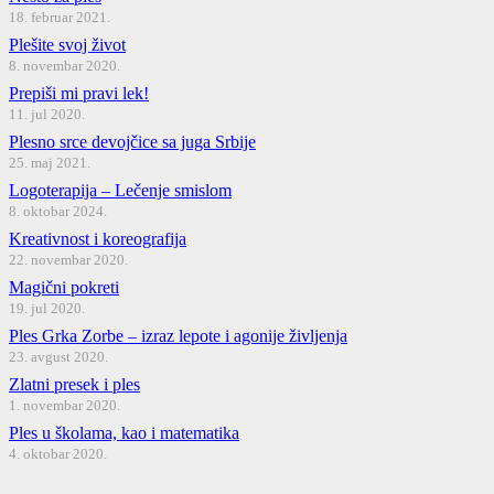
18. februar 2021.
Plešite svoj život
8. novembar 2020.
Prepiši mi pravi lek!
11. jul 2020.
Plesno srce devojčice sa juga Srbije
25. maj 2021.
Logoterapija – Lečenje smislom
8. oktobar 2024.
Kreativnost i koreografija
22. novembar 2020.
Magični pokreti
19. jul 2020.
Ples Grka Zorbe – izraz lepote i agonije življenja
23. avgust 2020.
Zlatni presek i ples
1. novembar 2020.
Ples u školama, kao i matematika
4. oktobar 2020.