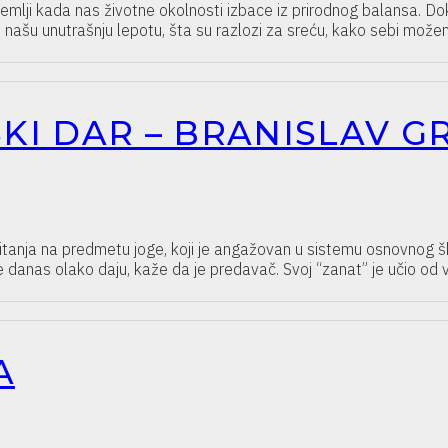
 kada nas životne okolnosti izbace iz prirodnog balansa. Dok vo
našu unutrašnju lepotu, šta su razlozi za sreću, kako sebi mo
SKI DAR – BRANISLAV G
vaspitanja na predmetu joge, koji je angažovan u sistemu osnovnog 
se danas olako daju, kaže da je predavač. Svoj “zanat” je učio od 
A