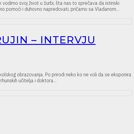
dimo svoj život u žurbi, šta nas to sprečava da istinski
žemo pomoći i duhovno napredovati, pričamo sa Vladanom…
RUJIN – INTERVJU
školskog obrazovanja. Po prirodi neko ko ne voli da se eksponira
vrhunskih učitelja i doktora…