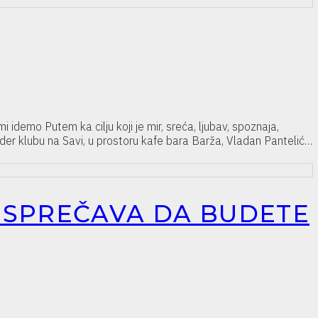
 idemo Putem ka cilju koji je mir, sreća, ljubav, spoznaja,
lubu na Savi, u prostoru kafe bara Barža, Vladan Pantelić…
S SPREČAVA DA BUDETE