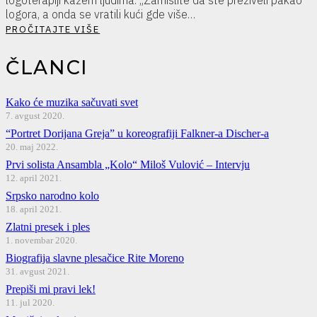
logora, a onda se vratili kući gde više…
PROČITAJTE VIŠE
ČLANCI
Kako će muzika sačuvati svet
7. avgust 2020.
“Portret Dorijana Greja” u koreografiji Falkner-a Discher-a
20. maj 2022.
Prvi solista Ansambla „Kolo“ Miloš Vulović – Intervju
12. april 2021.
Srpsko narodno kolo
18. april 2021.
Zlatni presek i ples
1. novembar 2020.
Biografija slavne plesačice Rite Moreno
31. avgust 2021.
Prepiši mi pravi lek!
11. jul 2020.