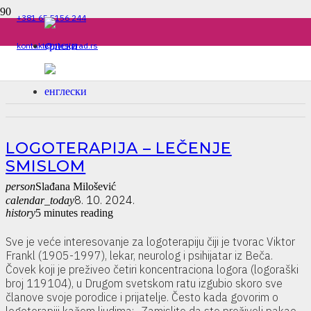
+381 65 5156 244
kontakt@plesigrad.rs
LOGOTERAPIJA – LEČENJE
SMISLOM
person
Slađana Milošević
8. 10. 2024.
calendar_today
history
5 minutes reading
Sve je veće interesovanje za logoterapiju čiji je tvorac Viktor
Frankl (1905-1997), lekar, neurolog i psihijatar iz Beča.
Čovek koji je preživeo četiri koncentraciona logora (logoraški
broj 119104), u Drugom svetskom ratu izgubio skoro sve
članove svoje porodice i prijatelje. Često kada govorim o
logoterapiji kažem ljudima: „Zamislite da ste preživeli pakao