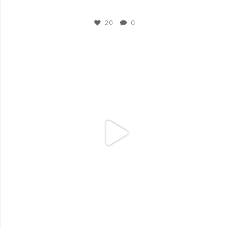
Nov 15
20
0
plesigrad
Nov 3