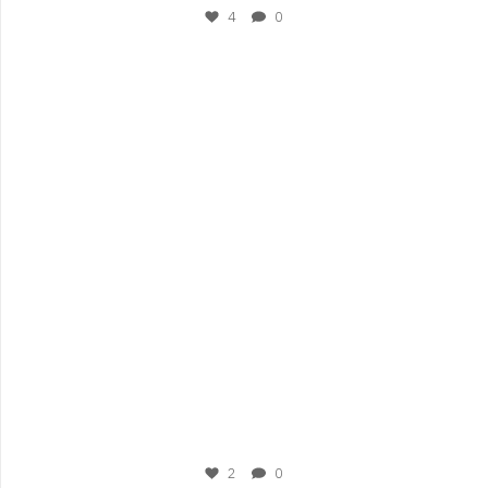
4
0
plesigrad
Sep 3
2
0