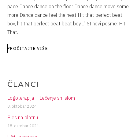
pace Dance dance on the floor Dance dance move some
more Dance dance feel the heat Hit that perfect beat
boy, hit that perfect beat beat boy…” Stihovi pesme: Hit
That…
PROČITAJTE VIŠE
ČLANCI
Logoterapija – Lečenje smislom
8. oktobar 2024.
Ples na platnu
18. oktobar 2021.
Učiti iz poraza