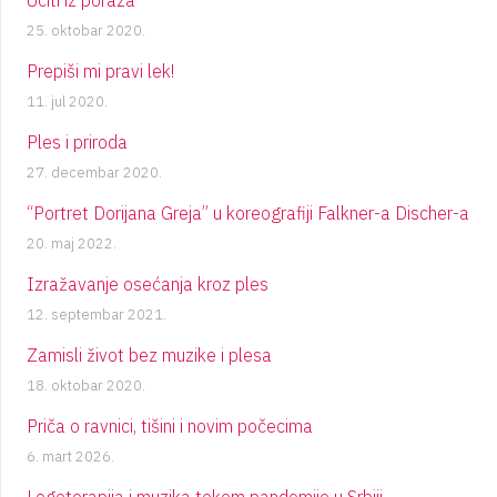
25. oktobar 2020.
Prepiši mi pravi lek!
11. jul 2020.
Ples i priroda
27. decembar 2020.
“Portret Dorijana Greja” u koreografiji Falkner-a Discher-a
20. maj 2022.
Izražavanje osećanja kroz ples
12. septembar 2021.
Zamisli život bez muzike i plesa
18. oktobar 2020.
Priča o ravnici, tišini i novim počecima
6. mart 2026.
Logoterapija i muzika tokom pandemije u Srbiji