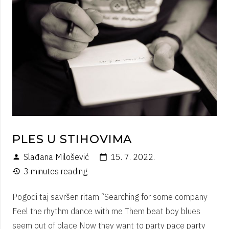
PLES U STIHOVIMA
Slađana Milošević
15. 7. 2022.
person
calendar_today
3 minutes reading
history
Pogodi taj savršen ritam “Searching for some company
Feel the rhythm dance with me Them beat boy blues
seem out of place Now they want to party pace party