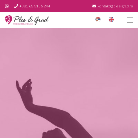
+381 65 5156 244
kontakt@plesigrad.rs