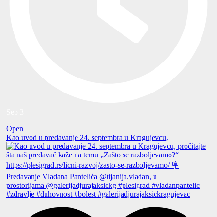
Sep 3
Open
Kao uvod u predavanje 24. septembra u Kragujevcu,