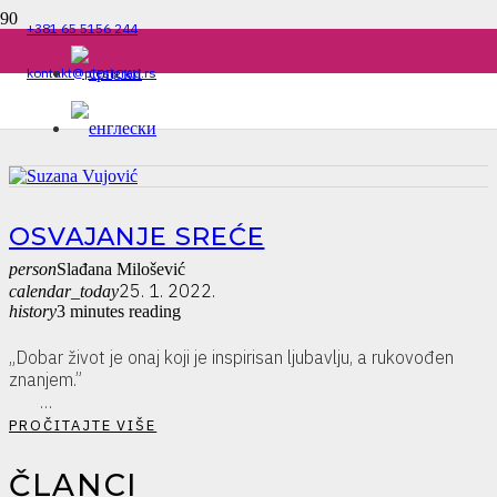
+381 65 5156 244
kontakt@plesigrad.rs
OSVAJANJE SREĆE
person
Slađana Milošević
25. 1. 2022.
calendar_today
history
3 minutes reading
„Dobar život je onaj koji je inspirisan ljubavlju, a rukovođen
znanjem.”
…
PROČITAJTE VIŠE
ČLANCI