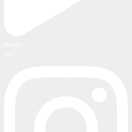
plesigrad
View