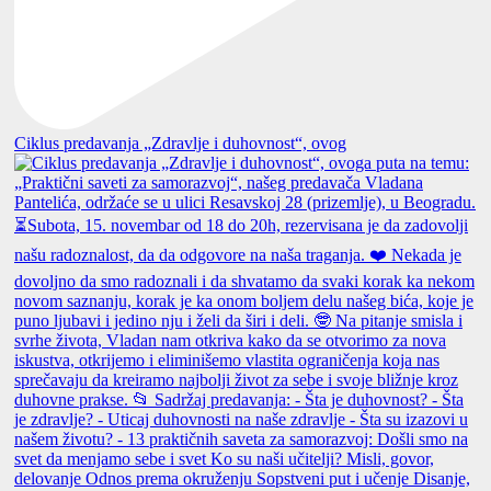
Ciklus predavanja „Zdravlje i duhovnost“, ovog