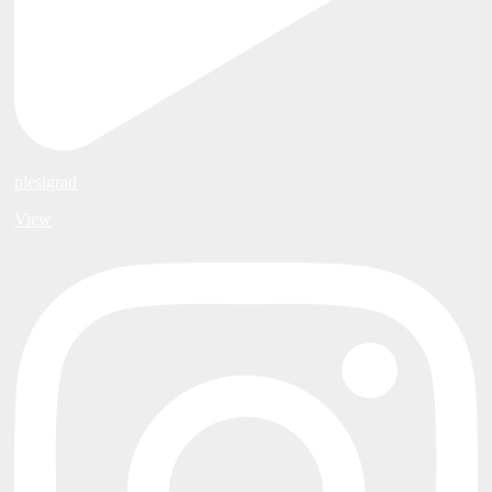
plesigrad
View