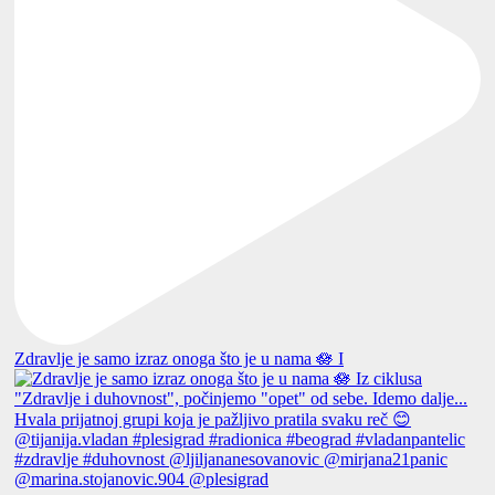
Zdravlje je samo izraz onoga što je u nama 🪷 I