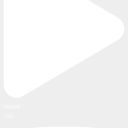
plesigrad
View