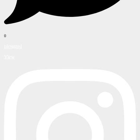
0
plesigrad
View