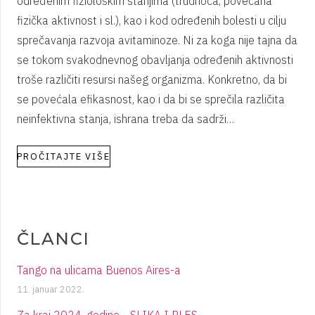
određenim fiziološkim stanjima (trudnoća, povećana
fizička aktivnost i sl.), kao i kod određenih bolesti u cilju
sprečavanja razvoja avitaminoze. Ni za koga nije tajna da
se tokom svakodnevnog obavljanja određenih aktivnosti
troše različiti resursi našeg organizma. Konkretno, da bi
se povećala efikasnost, kao i da bi se sprečila različita
neinfektivna stanja, ishrana treba da sadrži…
PROČITAJTE VIŠE
ČLANCI
Tango na ulicama Buenos Aires-a
11. januar 2022.
Za kraj 2024. godine… SLIKA I PLES