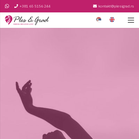
+381 65 5156 244
kontakt@plesigrad.rs