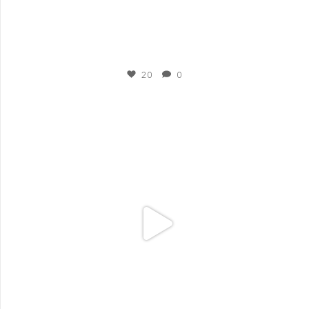
Nov 15
20
0
plesigrad