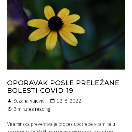
OPORAVAK POSLE PRELEŽANE
BOLESTI COVID-19
Suzana Vujović
12. 8. 2022.
person
calendar_today
8 minutes reading
history
Vitaminska preventiva je proces upotrebe vitamina u