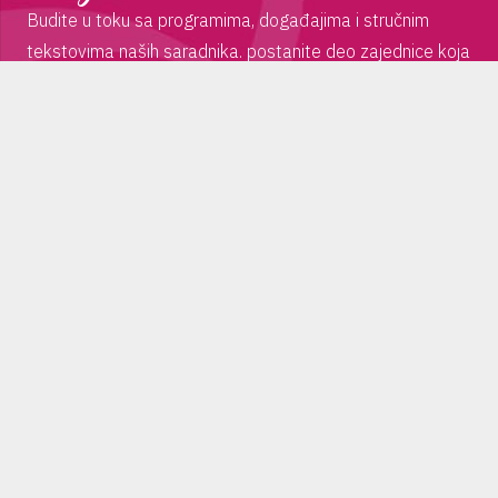
Budite u toku sa programima, događajima i stručnim
tekstovima naših saradnika. postanite deo zajednice koja
deli iste vrednosti, koja se bavi ličnim razvojem i
inspiraciju pronalazi u muzici, pokretu i plesu!
PRIJAVI ME