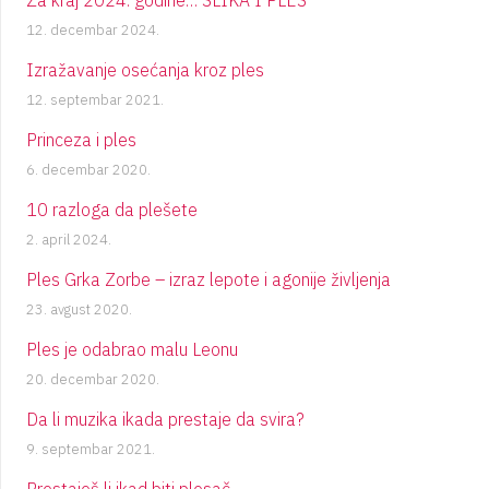
12. decembar 2024.
Izražavanje osećanja kroz ples
12. septembar 2021.
Princeza i ples
6. decembar 2020.
10 razloga da plešete
2. april 2024.
Ples Grka Zorbe – izraz lepote i agonije življenja
23. avgust 2020.
Ples je odabrao malu Leonu
20. decembar 2020.
Da li muzika ikada prestaje da svira?
9. septembar 2021.
Prestaješ li ikad biti plesač