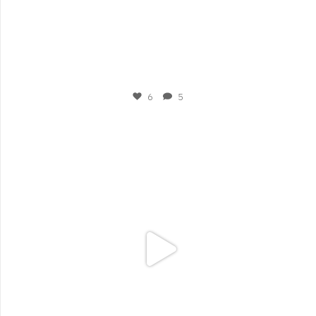
Mar 6
6
5
plesigrad