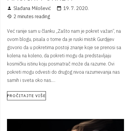
Slađana Milošević
19. 7. 2020.
person
calendar_today
2 minutes reading
history
Već ranije sam u članku „Zašto nam je pokret važan“, na
ovom blogu, pisala o tome da je ruski mistik Gurdjijev
govorio da u pokretima postoji znanje koje se prenosi sa
kolena na koleno, da pokreti mogu da predstavljaju
kosmičku istinu koju posmatrač može da razume. Ovi
pokreti mogu odvesti do drugog nivoa razumevanja nas
samih i sveta oko nas.…
PROČITAJTE VIŠE