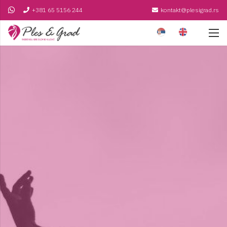
+381 65 5156 244
kontakt@plesigrad.rs