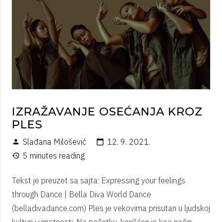
IZRAŽAVANJE OSEĆANJA KROZ
PLES
Slađana Milošević
12. 9. 2021.
person
calendar_today
5 minutes reading
history
Tekst je preuzet sa sajta: Expressing your feelings
through Dance | Bella Diva World Dance
(belladivadance.com) Ples je vekovima prisutan u ljudskoj