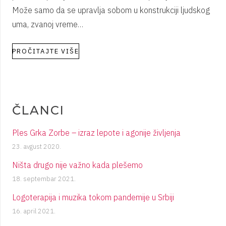
Može samo da se upravlja sobom u konstrukciji ljudskog
uma, zvanoj vreme…
PROČITAJTE VIŠE
ČLANCI
Ples Grka Zorbe – izraz lepote i agonije življenja
23. avgust 2020.
Ništa drugo nije važno kada plešemo
18. septembar 2021.
Logoterapija i muzika tokom pandemije u Srbiji
16. april 2021.