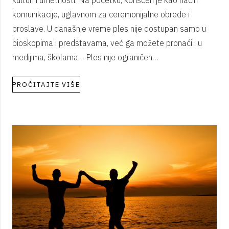
kulturi i umetnosti. Na početku, korišćen je kao način
komunikacije, uglavnom za ceremonijalne obrede i
proslave. U današnje vreme ples nije dostupan samo u
bioskopima i predstavama, već ga možete pronaći i u
medijima, školama… Ples nije ograničen…
PROČITAJTE VIŠE