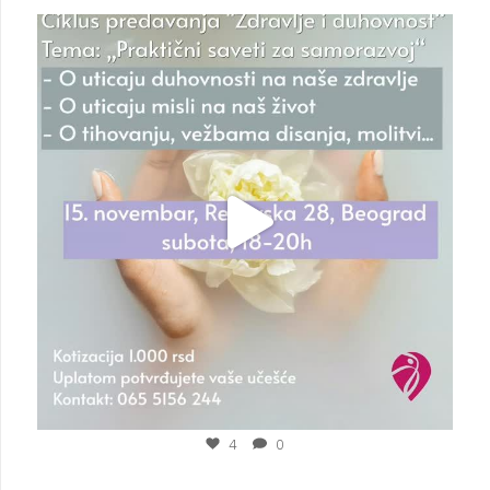
plesigrad
Nov 3
4
0