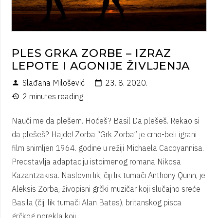
PLES GRKA ZORBE – IZRAZ
LEPOTE I AGONIJE ŽIVLJENJA
Slađana Milošević
23. 8. 2020.
person
calendar_today
2 minutes reading
history
Nauči me da plešem. Hoćeš? Basil Da plešeš. Rekao si
da plešeš? Hajde! Zorba “Grk Zorba” je crno-beli igrani
film snimljen 1964. godine u režiji Michaela Cacoyannisa.
Predstavlja adaptaciju istoimenog romana Nikosa
Kazantzakisa. Naslovni lik, čiji lik tumači Anthony Quinn, je
Aleksis Zorba, živopisni grčki muzičar koji slučajno sreće
Basila (čiji lik tumači Alan Bates), britanskog pisca
grčkog porekla koji…