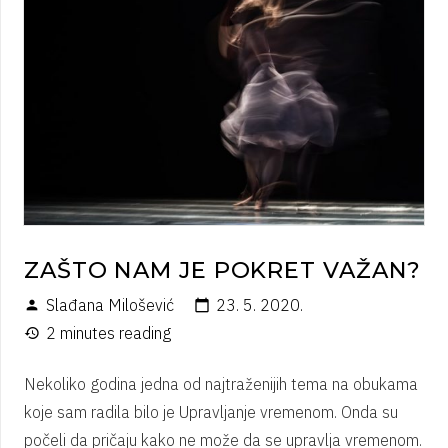
ZAŠTO NAM JE POKRET VAŽAN?
Slađana Milošević
23. 5. 2020.
person
calendar_today
2 minutes reading
history
Nekoliko godina jedna od najtraženijih tema na obukama
koje sam radila bilo je Upravljanje vremenom. Onda su
počeli da pričaju kako ne može da se upravlja vremenom.