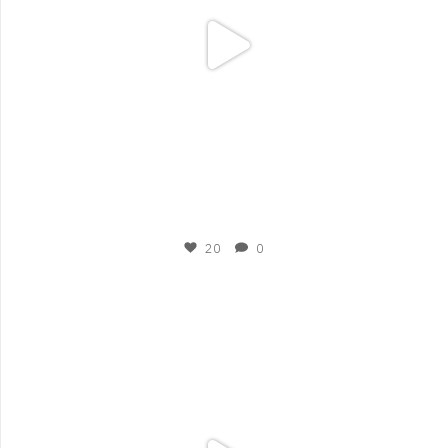
Nov 15
20
0
plesigrad