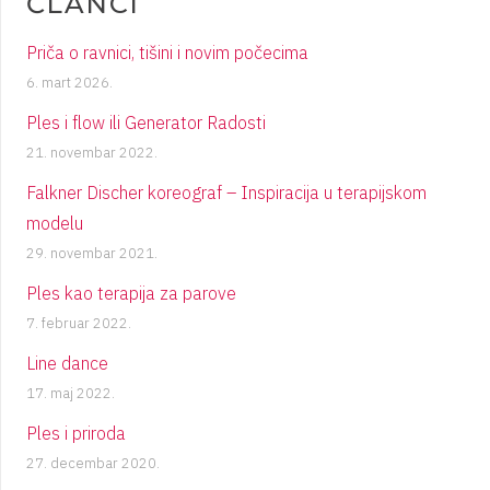
ČLANCI
Priča o ravnici, tišini i novim počecima
6. mart 2026.
Ples i flow ili Generator Radosti
21. novembar 2022.
Falkner Discher koreograf – Inspiracija u terapijskom
modelu
29. novembar 2021.
Ples kao terapija za parove
7. februar 2022.
Line dance
17. maj 2022.
Ples i priroda
27. decembar 2020.