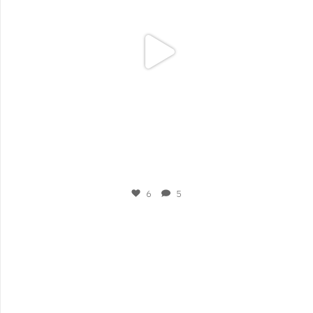
Mar 6
6
5
plesigrad