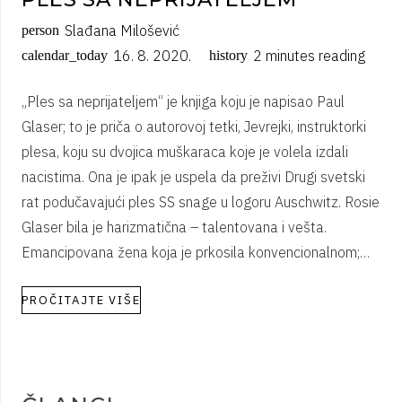
Slađana Milošević
person
16. 8. 2020.
2 minutes reading
calendar_today
history
„Ples sa neprijateljem“ je knjiga koju je napisao Paul
Glaser; to je priča o autorovoj tetki, Jevrejki, instruktorki
plesa, koju su dvojica muškaraca koje je volela izdali
nacistima. Ona je ipak je uspela da preživi Drugi svetski
rat podučavajući ples SS snage u logoru Auschwitz. Rosie
Glaser bila je harizmatična – talentovana i vešta.
Emancipovana žena koja je prkosila konvencionalnom;…
PROČITAJTE VIŠE