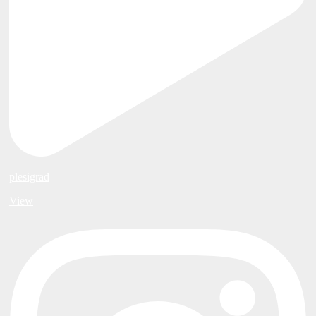
plesigrad
View