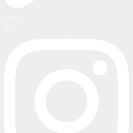
plesigrad
View