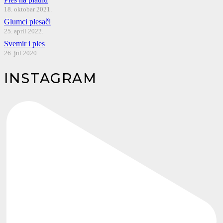
18. oktobar 2021.
Glumci plesači
25. april 2022.
Svemir i ples
26. jul 2020.
INSTAGRAM