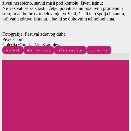
živeti nesebično, staviti misli pod kontolu, živeti istinu;
Ne vezivati se za strasti i želje, praviti stalnu pozitivnu promenu u
srcu; Imati hrabrost u delovanju, vežbati, čistiti telo spolja i iznutra,
prihvatiti zdravu ishranu, i baviti se duhovnim tehnologijama.
Fotografije: Festival zdravog duha
Pexels.com
Galerija Đura Jakšić, Kragujevac
bolest
duhovnost
lični razvoj
zdravlje