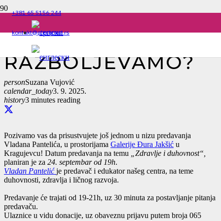
+381 65 5156 244
ZAŠTO SE
kontakt@plesigrad.rs
RAZBOLJEVAMO?
person
Suzana Vujović
calendar_today
3. 9. 2025.
history
3 minutes reading
Pozivamo vas da prisustvujete još jednom u nizu predavanja
Vladana Pantelića, u prostorijama
Galerije Đura Jakšić
u
Kragujevcu! Datum predavanja na temu
„Zdravlje i duhovnost“,
planiran je za
24. septembar od 19h
.
Vladan Pantelić
je predavač i edukator našeg centra, na teme
duhovnosti, zdravlja i ličnog razvoja.
Predavanje će trajati od 19-21h, uz 30 minuta za postavljanje pitanja
predavaču.
Ulaznice u vidu donacije, uz obaveznu prijavu putem broja 065