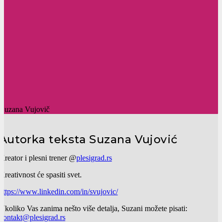
Autorka teksta Suzana Vujović
Kreator i plesni trener @
plesigrad.rs
Kreativnost će spasiti svet.
https://www.linkedin.com/in/svujovic/
Ukoliko Vas zanima nešto više detalja, Suzani možete pisati:
kontakt@plesigrad.rs