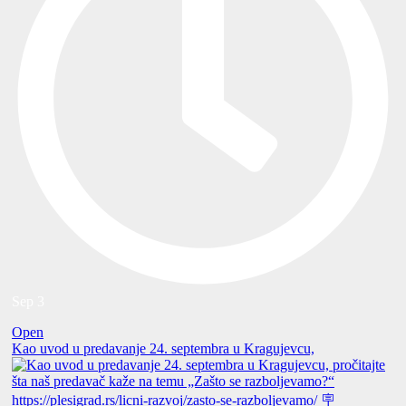
Sep 3
Open
Kao uvod u predavanje 24. septembra u Kragujevcu,