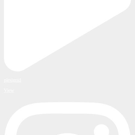
plesigrad
View