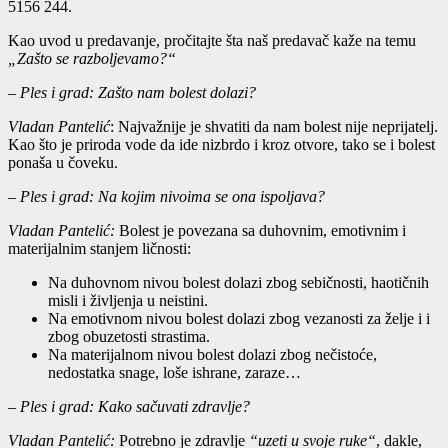
5156 244.
Kao uvod u predavanje, pročitajte šta naš predavač kaže na temu
„Zašto se razboljevamo?“
– Ples i grad: Zašto nam bolest dolazi?
Vladan Pantelić
: Najvažnije je shvatiti da nam bolest nije neprijatelj.
Kao što je priroda vode da ide nizbrdo i kroz otvore, tako se i bolest
ponaša u čoveku.
– Ples i grad: Na kojim nivoima se ona ispoljava?
Vladan Pantelić:
Bolest je povezana sa duhovnim, emotivnim i
materijalnim stanjem ličnosti:
Na duhovnom nivou bolest dolazi zbog sebičnosti, haotičnih
misli i življenja u neistini.
Na emotivnom nivou bolest dolazi zbog vezanosti za želje i i
zbog obuzetosti strastima.
Na materijalnom nivou bolest dolazi zbog nečistoće,
nedostatka snage, loše ishrane, zaraze…
– Ples i grad: Kako sačuvati zdravlje?
Vladan Pantelić:
Potrebno je zdravlje
“uzeti u svoje ruke“
, dakle,