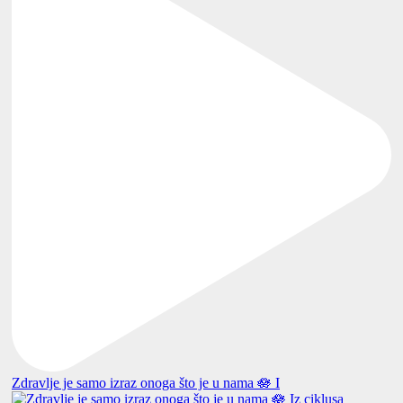
Zdravlje je samo izraz onoga što je u nama 🪷 I