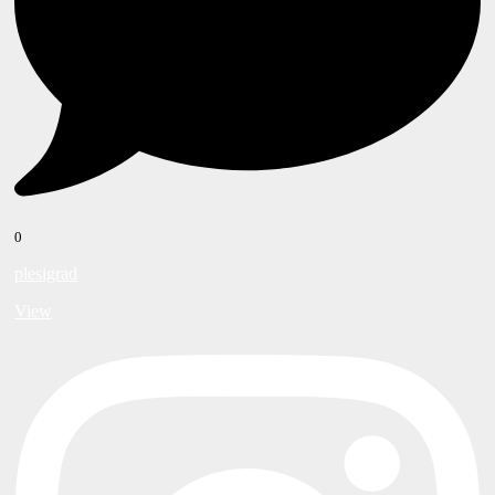
0
plesigrad
View