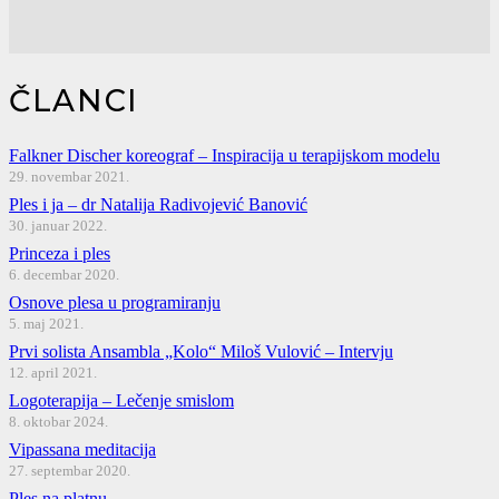
ČLANCI
Falkner Discher koreograf – Inspiracija u terapijskom modelu
29. novembar 2021.
Ples i ja – dr Natalija Radivojević Banović
30. januar 2022.
Princeza i ples
6. decembar 2020.
Osnove plesa u programiranju
5. maj 2021.
Prvi solista Ansambla „Kolo“ Miloš Vulović – Intervju
12. april 2021.
Logoterapija – Lečenje smislom
8. oktobar 2024.
Vipassana meditacija
27. septembar 2020.
Ples na platnu