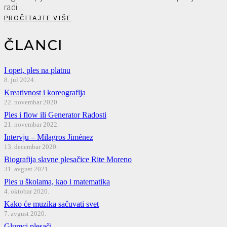
radi…
PROČITAJTE VIŠE
ČLANCI
I opet, ples na platnu
8. jul 2024.
Kreativnost i koreografija
22. novembar 2020.
Ples i flow ili Generator Radosti
21. novembar 2022.
Intervju – Milagros Jiménez
13. decembar 2020.
Biografija slavne plesačice Rite Moreno
31. avgust 2021.
Ples u školama, kao i matematika
4. oktobar 2020.
Kako će muzika sačuvati svet
7. avgust 2020.
Glumci plesači