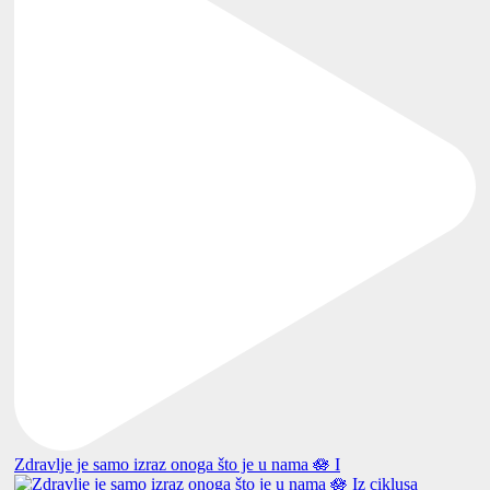
Zdravlje je samo izraz onoga što je u nama 🪷 I