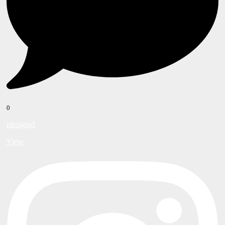
0
plesigrad
View