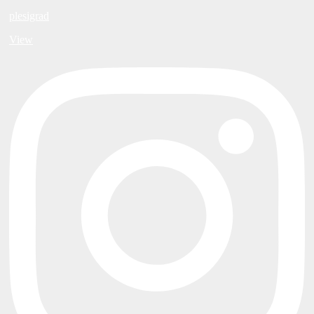
plesigrad
View