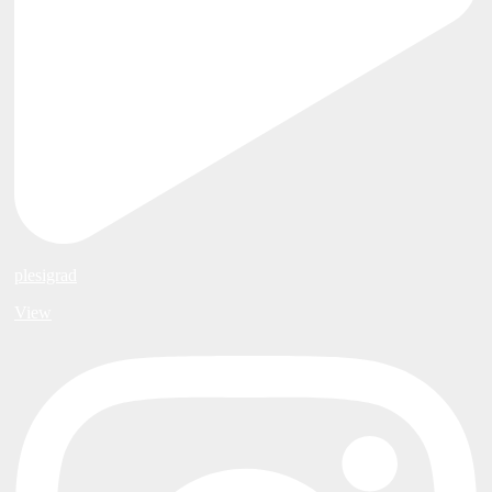
plesigrad
View