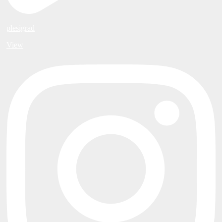
plesigrad
View