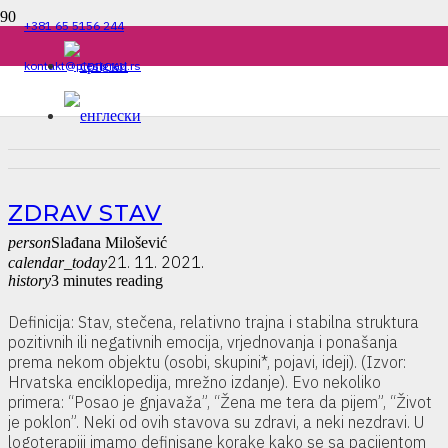
+381 65 5156 244
kontakt@plesigrad.rs
ZDRAV STAV
person
Slađana Milošević
21. 11. 2021.
calendar_today
history
3 minutes reading
Definicija: Stav, stečena, relativno trajna i stabilna struktura
pozitivnih ili negativnih emocija, vrjednovanja i ponašanja
prema nekom objektu (osobi, skupini*, pojavi, ideji). (Izvor:
Hrvatska enciklopedija, mrežno izdanje). Evo nekoliko
primera: “Posao je gnjavaža”, “Žena me tera da pijem”, “Život
je poklon”. Neki od ovih stavova su zdravi, a neki nezdravi. U
logoterapiji imamo definisane korake kako se sa pacijentom