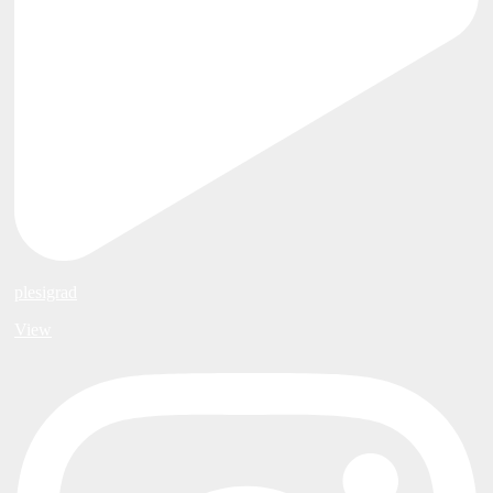
plesigrad
View